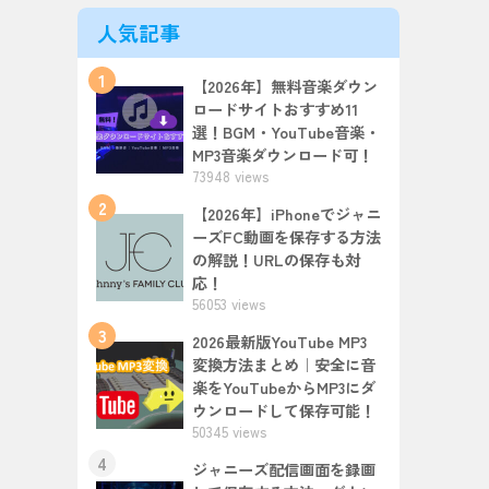
人気記事
1
【2026年】無料音楽ダウン
ロードサイトおすすめ11
選！BGM・YouTube音楽・
MP3音楽ダウンロード可！
73948 views
2
【2026年】iPhoneでジャニ
ーズFC動画を保存する方法
の解説！URLの保存も対
応！
56053 views
3
2026最新版YouTube MP3
変換方法まとめ｜安全に音
楽をYouTubeからMP3にダ
ウンロードして保存可能！
50345 views
4
ジャニーズ配信画面を録画