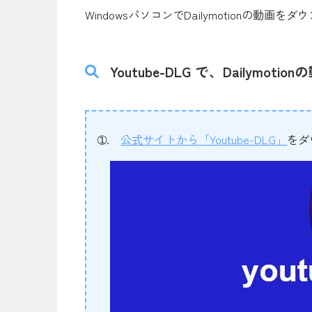
WindowsパソコンでDailymotionの
Youtube-DLG で、Dailym
➀.
公式サイトから「Youtube-DLG」
をダ