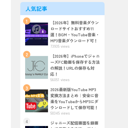
人気記事
1
【2026年】無料音楽ダウン
ロードサイトおすすめ11
選！BGM・YouTube音楽・
MP3音楽ダウンロード可！
73935 views
2
【2026年】iPhoneでジャニ
ーズFC動画を保存する方法
の解説！URLの保存も対
応！
56051 views
3
2026最新版YouTube MP3
変換方法まとめ｜安全に音
楽をYouTubeからMP3にダ
ウンロードして保存可能！
50345 views
4
ジャニーズ配信画面を録画