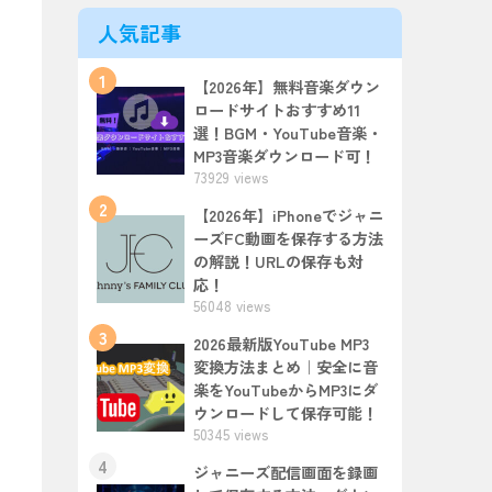
人気記事
1
【2026年】無料音楽ダウン
ロードサイトおすすめ11
選！BGM・YouTube音楽・
MP3音楽ダウンロード可！
73929 views
2
【2026年】iPhoneでジャニ
ーズFC動画を保存する方法
の解説！URLの保存も対
応！
56048 views
3
2026最新版YouTube MP3
変換方法まとめ｜安全に音
楽をYouTubeからMP3にダ
ウンロードして保存可能！
50345 views
4
ジャニーズ配信画面を録画