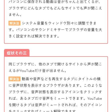
パソコンに保存される動画は音がちゃんと出てくるが、
ブラウザにどんなタブでもどんなサイトでも声が聞こえ
ません。
システム音量をウィンドウ別々に調整できま
解決法
す。パソコンのサウンドミキサーでブラウザの音量を大
きく設定すれば解決できます。
症状その三
同じブラウザに、他のタブで開けるサイトから声が聞こ
えるがYouTubeだけ音が出ません。
動画や音声などを再生するタブにタイトルの横
解決法
に音声状態を表示するブラウザがあります。このような
ブラウザに、音声状態を表示するアイコンをクリックす
れば、あるタブだけ音声をミュートできます。YouTube
を開けるタブは音声がミュートされれば、そのアイコン
をクリックすればミュート解除できます。