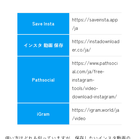
https://saveinsta.app
Save Insta
/ja
https://instadownload
インスタ 動画 保存
er.co/ja/
https://www.pathsoci
al.com/ja/free-
Pathsocial
instagram-
tools/video-
download-instagram/
https://igram.world/ja
iGram
/video
使い方はどれも似っていますが、保存したいインスタ動画の