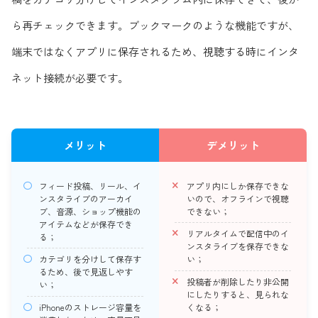
ら再チェックできます。ブックマークのような機能ですが、
端末ではなくアプリに保存されるため、視聴する時にインタ
ネット接続が必要です。
メリット
デメリット
フィード投稿、リール、イ
アプリ内にしか保存できな
ンスタライブのアーカイ
いので、オフラインで視聴
ブ、音源、ショップ機能の
できない；
アイテムなどが保存でき
リアルタイムで配信中のイ
る；
ンスタライブを保存できな
カテゴリを分けして保存す
い；
るため、後で見返しやす
投稿者が削除したり非公開
い；
にしたりすると、見られな
iPhoneのストレージ容量を
くなる；